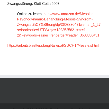
Zwangsstörung. Klett-Cotta 2007
Online zu lesen:
http://www.amazon.de/Messies-
Psychodynamik-Behandlung-Messie-Syndrom-
Zwangsst%C3%B6rung/dp/3608890491/ref=sr_1_2?
s=books&ie=UTF8&qid=1393525821&sr=1-
2&keywords=rainer+rehberger#reader_3608890491
https://arbeitsblaetter.stangl-taller.at/SUCHT/Messie.shtml