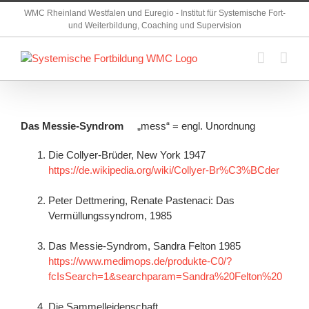
Zum
WMC Rheinland Westfalen und Euregio - Institut für Systemische Fort-
Inhalt
und Weiterbildung, Coaching und Supervision
springen
Das Messie-Syndrom
„mess“ = engl. Unordnung
Die Collyer-Brüder, New York 1947
https://de.wikipedia.org/wiki/Collyer-Br%C3%BCder
–
Peter Dettmering, Renate Pastenaci: Das
Vermüllungssyndrom, 1985
–
Das Messie-Syndrom, Sandra Felton 1985
https://www.medimops.de/produkte-C0/?
fcIsSearch=1&searchparam=Sandra%20Felton%20
–
Die Sammelleidenschaft