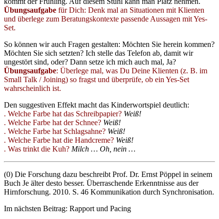
kommt der Frühling. Auf diesem Stuhl kann man Platz nehmen.
Übungsaufgabe
für Dich: Denk mal an Situationen mit Klienten
und überlege zum Beratungskontexte passende Aussagen mit Yes-
Set.
So können wir auch Fragen gestalten: Möchten Sie herein kommen?
Möchten Sie sich setzten? Ich stelle das Telefon ab, damit wir
ungestört sind, oder? Dann setze ich mich auch mal, Ja?
Übungsaufgabe
: Überlege mal, was Du Deine Klienten (z. B. im
Small Talk / Joining) so fragst und überprüfe, ob ein Yes-Set
wahrscheinlich ist.
Den suggestiven Effekt macht das Kinderwortspiel deutlich:
. Welche Farbe hat das Schreibpapier?
Weiß!
. Welche Farbe hat der Schnee?
Weiß!
. Welche Farbe hat Schlagsahne?
Weiß!
. Welche Farbe hat die Handcreme?
Weiß!
. Was trinkt die Kuh?
Milch … Oh, nein …
(0) Die Forschung dazu beschreibt Prof. Dr. Ernst Pöppel in seinem
Buch Je älter desto besser. Überraschende Erkenntnisse aus der
Hirnforschung. 2010. S. 46 Kommunikation durch Synchronisation.
Im nächsten Beitrag: Rapport und Pacing