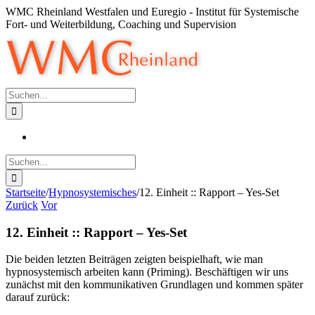
Zum
WMC Rheinland Westfalen und Euregio - Institut für Systemische
Inhalt
Fort- und Weiterbildung, Coaching und Supervision
springen
Suche
nach:
Suche
nach:
Startseite
/
Hypnosystemisches
/
12. Einheit :: Rapport – Yes-Set
Zurück
Vor
12. Einheit :: Rapport – Yes-Set
Die beiden letzten Beiträgen zeigten beispielhaft, wie man
hypnosystemisch arbeiten kann (Priming). Beschäftigen wir uns
zunächst mit den kommunikativen Grundlagen und kommen später
darauf zurück: