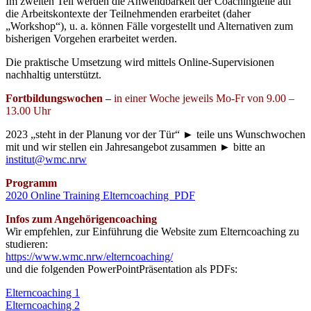
Im zweiten Teil werden die Anwendbarkeit der Coachingteile auf
die Arbeitskontexte der Teilnehmenden erarbeitet (daher
„Workshop“), u. a. können Fälle vorgestellt und Alternativen zum
bisherigen Vorgehen erarbeitet werden.
Die praktische Umsetzung wird mittels Online-Supervisionen
nachhaltig unterstützt.
Fortbildungswochen –
in einer Woche jeweils Mo-Fr von 9.00 –
13.00 Uhr
2023 „steht in der Planung vor der Tür“ ► teile uns Wunschwochen
mit und wir stellen ein Jahresangebot zusammen ► bitte an
institut@wmc.nrw
Programm
2020 Online Training Elterncoaching PDF
Infos zum Angehörigencoaching
Wir empfehlen, zur Einführung die Website zum Elterncoaching zu
studieren:
https://www.wmc.nrw/elterncoaching/
und die folgenden PowerPointPräsentation als PDFs:
Elterncoaching 1
Elterncoaching 2