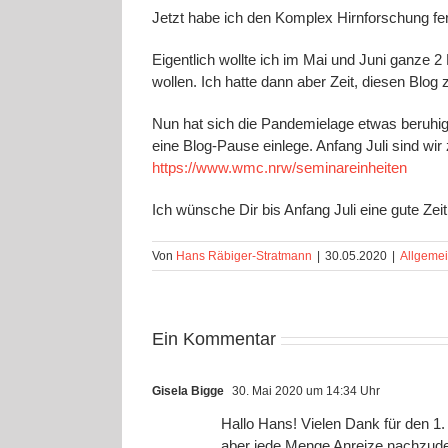
Jetzt habe ich den Komplex Hirnforschung fer
Eigentlich wollte ich im Mai und Juni ganze 
wollen. Ich hatte dann aber Zeit, diesen Blog 
Nun hat sich die Pandemielage etwas beruhi
eine Blog-Pause einlege. Anfang Juli sind wi
https://www.wmc.nrw/seminareinheiten
Ich wünsche Dir bis Anfang Juli eine gute Zeit
Von
Hans Räbiger-Stratmann
|
30.05.2020
|
Allgeme
Ein Kommentar
Gisela Bigge
30. Mai 2020 um 14:34 Uhr
Hallo Hans! Vielen Dank für den 1. B
aber jede Menge Anreize nachzud