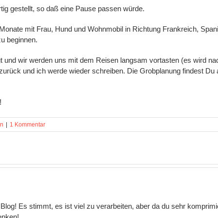
tig gestellt, so daß eine Pause passen würde.
2 Monate mit Frau, Hund und Wohnmobil in Richtung Frankreich, Spanie
zu beginnen.
gt und wir werden uns mit dem Reisen langsam vortasten (es wird n
r zurück und ich werde wieder schreiben. Die Grobplanung findest Du a
!
in
|
1 Kommentar
log! Es stimmt, es ist viel zu verarbeiten, aber da du sehr komprimiert
enken!