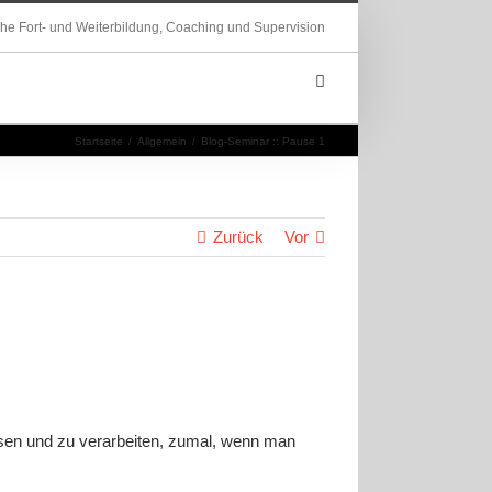
che Fort- und Weiterbildung, Coaching und Supervision
Startseite
/
Allgemein
/
Blog-Seminar :: Pause 1
Zurück
Vor
lesen und zu verarbeiten, zumal, wenn man