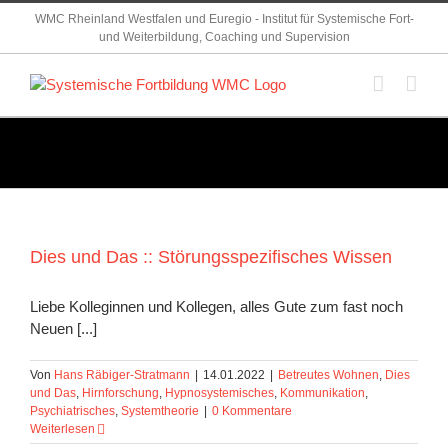
Zum
WMC Rheinland Westfalen und Euregio - Institut für Systemische Fort-
Inhalt
und Weiterbildung, Coaching und Supervision
springen
Dies und Das :: Störungsspezifisches Wissen
Liebe Kolleginnen und Kollegen, alles Gute zum fast noch
Neuen [...]
Von
Hans Räbiger-Stratmann
|
14.01.2022
|
Betreutes Wohnen
,
Dies
und Das
,
Hirnforschung
,
Hypnosystemisches
,
Kommunikation
,
Psychiatrisches
,
Systemtheorie
|
0 Kommentare
Weiterlesen