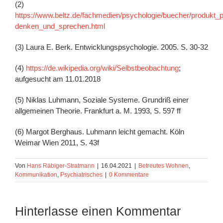
(2)
https://www.beltz.de/fachmedien/psychologie/buecher/produkt_p
denken_und_sprechen.html
(3) Laura E. Berk. Entwicklungspsychologie. 2005. S. 30-32
(4)
https://de.wikipedia.org/wiki/Selbstbeobachtung
;
aufgesucht am 11.01.2018
(5) Niklas Luhmann, Soziale Systeme. Grundriß einer
allgemeinen Theorie. Frankfurt a. M. 1993, S. 597 ff
(6) Margot Berghaus. Luhmann leicht gemacht. Köln
Weimar Wien 2011, S. 43f
Von
Hans Räbiger-Stratmann
|
16.04.2021
|
Betreutes Wohnen
,
Kommunikation
,
Psychiatrisches
|
0 Kommentare
Hinterlasse einen Kommentar