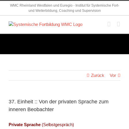
Zum
WMC Rheinland Westfalen und Euregio - Institut für Systemische Fort-
Inhalt
und Weiterbildung, Coaching und Supervision
springen
Zurück
Vor
37. Einheit :: Von der privaten Sprache zum
inneren Beobachter
Private Sprache
(Selbstgespräch)